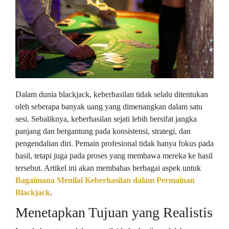
Dalam dunia blackjack, keberhasilan tidak selalu ditentukan
oleh seberapa banyak uang yang dimenangkan dalam satu
sesi. Sebaliknya, keberhasilan sejati lebih bersifat jangka
panjang dan bergantung pada konsistensi, strategi, dan
pengendalian diri. Pemain profesional tidak hanya fokus pada
hasil, tetapi juga pada proses yang membawa mereka ke hasil
tersebut. Artikel ini akan membahas berbagai aspek untuk
Bagaimana Menilai Keberhasilan dalam Permainan
Blackjack
.
Menetapkan Tujuan yang Realistis