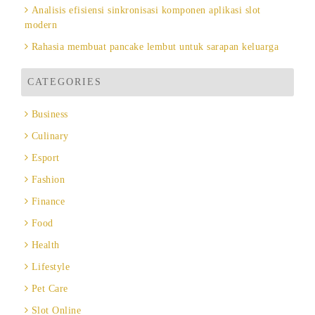
Analisis efisiensi sinkronisasi komponen aplikasi slot
modern
Rahasia membuat pancake lembut untuk sarapan keluarga
CATEGORIES
Business
Culinary
Esport
Fashion
Finance
Food
Health
Lifestyle
Pet Care
Slot Online