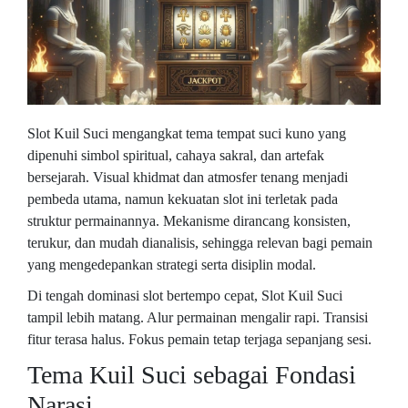
Slot Kuil Suci mengangkat tema tempat suci kuno yang
dipenuhi simbol spiritual, cahaya sakral, dan artefak
bersejarah. Visual khidmat dan atmosfer tenang menjadi
pembeda utama, namun kekuatan slot ini terletak pada
struktur permainannya. Mekanisme dirancang konsisten,
terukur, dan mudah dianalisis, sehingga relevan bagi pemain
yang mengedepankan strategi serta disiplin modal.
Di tengah dominasi slot bertempo cepat, Slot Kuil Suci
tampil lebih matang. Alur permainan mengalir rapi. Transisi
fitur terasa halus. Fokus pemain tetap terjaga sepanjang sesi.
Tema Kuil Suci sebagai Fondasi
Narasi