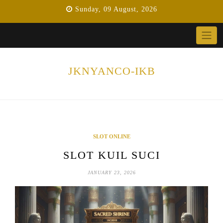
Skip
Sunday, 09 August, 2026
to
content
JKNYANCO-IKB
SLOT ONLINE
SLOT KUIL SUCI
JANUARY 23, 2026